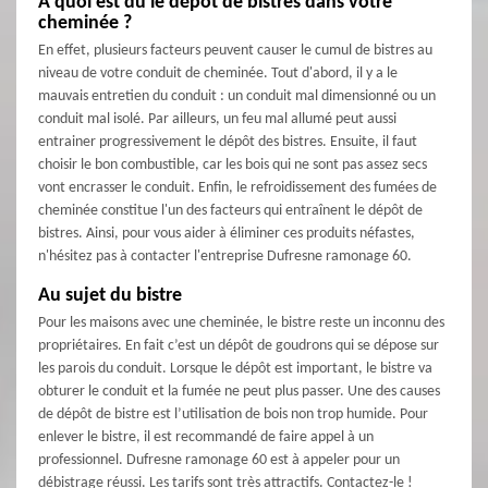
À quoi est dû le dépôt de bistres dans votre
cheminée ?
En effet, plusieurs facteurs peuvent causer le cumul de bistres au
niveau de votre conduit de cheminée. Tout d'abord, il y a le
mauvais entretien du conduit : un conduit mal dimensionné ou un
conduit mal isolé. Par ailleurs, un feu mal allumé peut aussi
entrainer progressivement le dépôt des bistres. Ensuite, il faut
choisir le bon combustible, car les bois qui ne sont pas assez secs
vont encrasser le conduit. Enfin, le refroidissement des fumées de
cheminée constitue l'un des facteurs qui entraînent le dépôt de
bistres. Ainsi, pour vous aider à éliminer ces produits néfastes,
n'hésitez pas à contacter l'entreprise Dufresne ramonage 60.
Au sujet du bistre
Pour les maisons avec une cheminée, le bistre reste un inconnu des
propriétaires. En fait c’est un dépôt de goudrons qui se dépose sur
les parois du conduit. Lorsque le dépôt est important, le bistre va
obturer le conduit et la fumée ne peut plus passer. Une des causes
de dépôt de bistre est l’utilisation de bois non trop humide. Pour
enlever le bistre, il est recommandé de faire appel à un
professionnel. Dufresne ramonage 60 est à appeler pour un
débistrage réussi. Les tarifs sont très attractifs. Contactez-le !