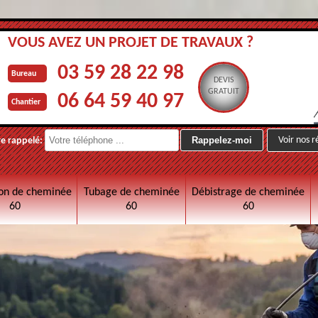
VOUS AVEZ UN PROJET DE TRAVAUX ?
03 59 28 22 98
Bureau
DEVIS
GRATUIT
06 64 59 40 97
Chantier
Voir nos r
re rappelé:
on de cheminée
Tubage de cheminée
Débistrage de cheminée
60
60
60