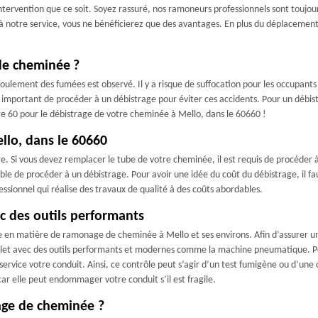
ervention que ce soit. Soyez rassuré, nos ramoneurs professionnels sont toujours
 à notre service, vous ne bénéficierez que des avantages. En plus du déplacement 
de cheminée ?
ulement des fumées est observé. Il y a risque de suffocation pour les occupants e
 important de procéder à un débistrage pour éviter ces accidents. Pour un débistra
e 60 pour le débistrage de votre cheminée à Mello, dans le 60660 !
llo, dans le 60660
e. Si vous devez remplacer le tube de votre cheminée, il est requis de procéder à
table de procéder à un débistrage. Pour avoir une idée du coût du débistrage, il 
ssionnel qui réalise des travaux de qualité à des coûts abordables.
c des outils performants
 en matière de ramonage de cheminée à Mello et ses environs. Afin d’assurer u
omplet avec des outils performants et modernes comme la machine pneumatique. Po
ervice votre conduit. Ainsi, ce contrôle peut s’agir d’un test fumigène ou d’une
car elle peut endommager votre conduit s’il est fragile.
rage de cheminée ?