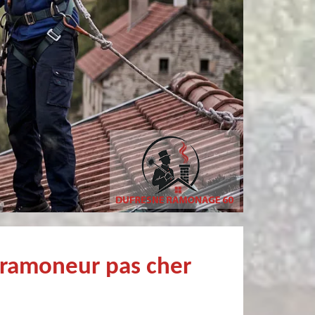
Simon Bataille-
Christophe Mce
Vandereecken
Très professionnel et surtout un rendez vous rapide pour un ramonage efficace
 ramoneur pas cher