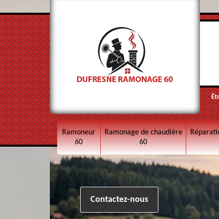
Êt
Ramoneur
Ramonage de chaudière
Réparati
60
60
Contactez-nous