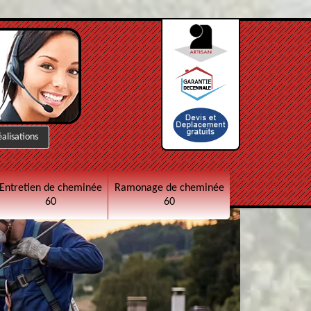
éalisations
Entretien de cheminée
Ramonage de cheminée
60
60