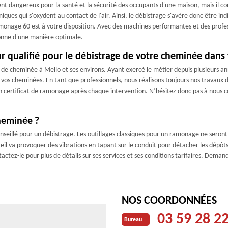
ent dangereux pour la santé et la sécurité des occupants d'une maison, mais il 
miques qui s'oxydent au contact de l'air. Ainsi, le débistrage s'avère donc être 
monage 60 est à votre disposition. Avec des machines performantes et des profes
ionne d'une manière optimale.
qualifié pour le débistrage de votre cheminée dans t
e cheminée à Mello et ses environs. Ayant exercé le métier depuis plusieurs an
 vos cheminées. En tant que professionnels, nous réalisons toujours nos travaux 
un certificat de ramonage après chaque intervention. N’hésitez donc pas à nous 
heminée ?
seillé pour un débistrage. Les outillages classiques pour un ramonage ne seront p
eil va provoquer des vibrations en tapant sur le conduit pour détacher les dépô
actez-le pour plus de détails sur ses services et ses conditions tarifaires. Demand
NOS COORDONNÉES
03 59 28 2
Bureau