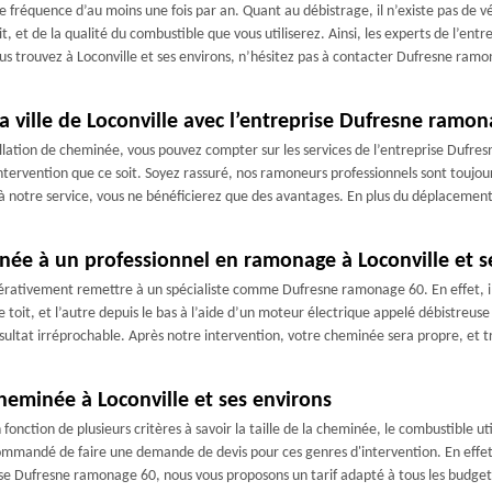
e fréquence d’au moins une fois par an. Quant au débistrage, il n’existe pas de v
t, et de la qualité du combustible que vous utiliserez. Ainsi, les experts de l’
us trouvez à Loconville et ses environs, n’hésitez pas à contacter Dufresne ramon
 ville de Loconville avec l’entreprise Dufresne ramo
allation de cheminée, vous pouvez compter sur les services de l’entreprise Dufr
ervention que ce soit. Soyez rassuré, nos ramoneurs professionnels sont toujours
 à notre service, vous ne bénéficierez que des avantages. En plus du déplacement 
inée à un professionnel en ramonage à Loconville et s
mpérativement remettre à un spécialiste comme Dufresne ramonage 60. En effet, 
le toit, et l’autre depuis le bas à l’aide d’un moteur électrique appelé débistreu
sultat irréprochable. Après notre intervention, votre cheminée sera propre, et t
cheminée à Loconville et ses environs
onction de plusieurs critères à savoir la taille de la cheminée, le combustible utili
recommandé de faire une demande de devis pour ces genres d'intervention. En effet
ise Dufresne ramonage 60, nous vous proposons un tarif adapté à tous les budget