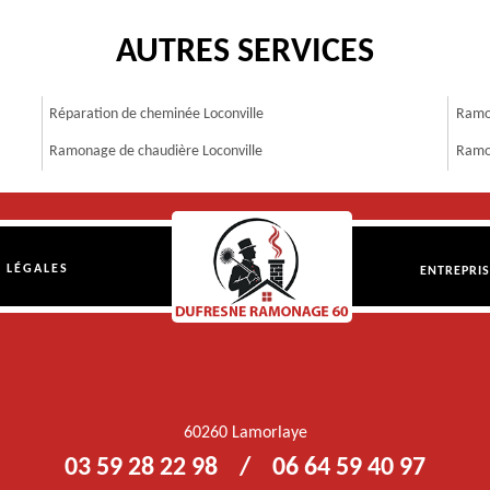
AUTRES SERVICES
Réparation de cheminée Loconville
Ramon
Ramonage de chaudière Loconville
Ramon
 LÉGALES
ENTREPRI
60260 Lamorlaye
03 59 28 22 98
/
06 64 59 40 97