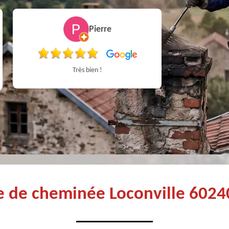
Pierre
Très bien !
Très bon Pr
ge de cheminée Loconville 6024