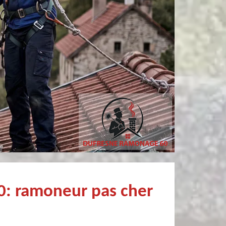
sylvain bury
philippe poivet
ofessionnel Recommandé
Très professionnel et fort sympathiqu
0: ramoneur pas cher