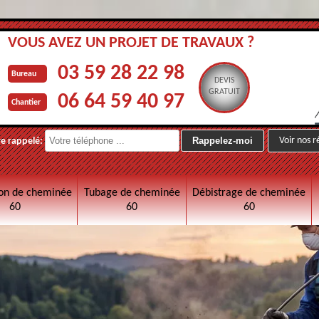
VOUS AVEZ UN PROJET DE TRAVAUX ?
03 59 28 22 98
Bureau
DEVIS
GRATUIT
06 64 59 40 97
Chantier
Voir nos r
re rappelé:
on de cheminée
Tubage de cheminée
Débistrage de cheminée
60
60
60