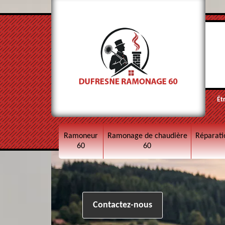
Êt
Ramoneur
Ramonage de chaudière
Réparati
60
60
Contactez-nous