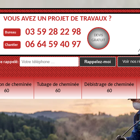
VOUS AVEZ UN PROJET DE TRAVAUX ?
03 59 28 22 98
Bureau
DEVIS
GRATUIT
06 64 59 40 97
Chantier
Voir nos r
re rappelé:
on de cheminée
Tubage de cheminée
Débistrage de cheminée
60
60
60