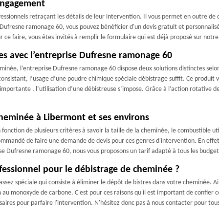
 engagement
ssionnels retraçant les détails de leur intervention. Il vous permet en outre de co
 Dufresne ramonage 60, vous pouvez bénéficier d'un devis gratuit et personnalis
 faire, vous êtes invités à remplir le formulaire qui est déjà proposé sur notre 
es avec l’entreprise Dufresne ramonage 60
eminée, l’entreprise Dufresne ramonage 60 dispose deux solutions distinctes selo
consistant, l’usage d’une poudre chimique spéciale débistrage suffit. Ce produit v
importante , l’utilisation d’une débistreuse s’impose. Grâce à l’action rotative de 
cheminée à Libermont et ses environs
onction de plusieurs critères à savoir la taille de la cheminée, le combustible utili
recommandé de faire une demande de devis pour ces genres d'intervention. En effet
ise Dufresne ramonage 60, nous vous proposons un tarif adapté à tous les budget
ofessionnel pour le débistrage de cheminée ?
ssez spéciale qui consiste à éliminer le dépôt de bistres dans votre cheminée. Ai
n au monoxyde de carbone. C'est pour ces raisons qu'il est important de confier
aires pour parfaire l'intervention. N'hésitez donc pas à nous contacter pour tous