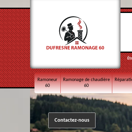
Êt
Ramoneur
Ramonage de chaudière
Réparati
60
60
Contactez-nous