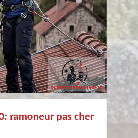
Simon Bataille-
sylvain bury
Vandereecken
ofessionnel Recommandé
0: ramoneur pas cher