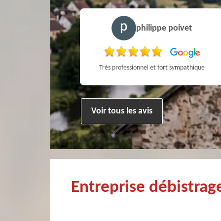
stophe Mce
philippe poivet
Très professionnel et surtout un rendez vous rapide pour un ramonage efficace
Très professionnel et fort sympathique
Voir tous les avis
Entreprise débistra