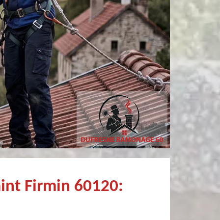
Simon Bataille-
sylvain bury
Vandereecken
Très bon Professionnel Recommandé
De très bon conseil et expertise au top, en plus d’être très sympathique, je recommande! Nous avons été bien aidés et renseignés sur quoi faire de notre insert et son entretien futur, merci :)
int Firmin 60120: