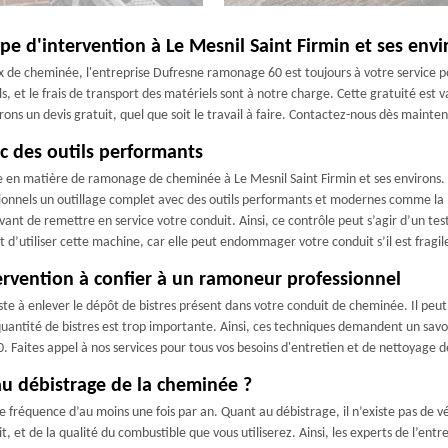
e d'intervention à Le Mesnil Saint Firmin et ses envi
x de cheminée, l'entreprise Dufresne ramonage 60 est toujours à votre service p
 et le frais de transport des matériels sont à notre charge. Cette gratuité est v
lirons un devis gratuit, quel que soit le travail à faire. Contactez-nous dès main
c des outils performants
en matière de ramonage de cheminée à Le Mesnil Saint Firmin et ses environs. A
sionnels un outillage complet avec des outils performants et modernes comme la
vant de remettre en service votre conduit. Ainsi, ce contrôle peut s’agir d’un te
t d’utiliser cette machine, car elle peut endommager votre conduit s’il est fragil
ervention à confier à un ramoneur professionnel
te à enlever le dépôt de bistres présent dans votre conduit de cheminée. Il peut
ntité de bistres est trop importante. Ainsi, ces techniques demandent un savoir-f
ites appel à nos services pour tous vos besoins d'entretien et de nettoyage de
au débistrage de la cheminée ?
e fréquence d’au moins une fois par an. Quant au débistrage, il n’existe pas de v
t, et de la qualité du combustible que vous utiliserez. Ainsi, les experts de l’