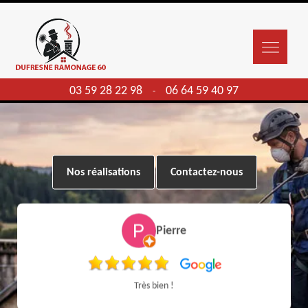
03 59 28 22 98
06 64 59 40 97
-
Nos réalisations
Contactez-nous
Pierre
Très bien !