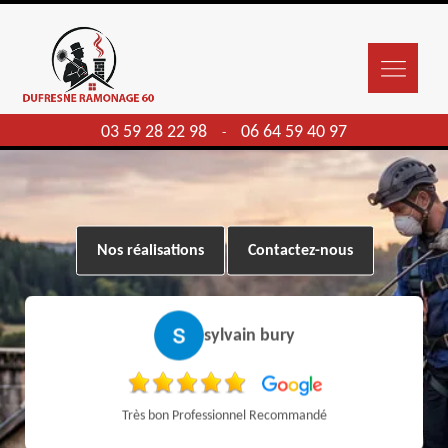
03 59 28 22 98
06 64 59 40 97
-
Nos réalisations
Contactez-nous
sylvain bury
Très bon Professionnel Recommandé