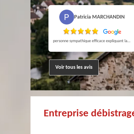
Pierre
Patricia MARCHANDIN
ien !
personne sympathique efficace expliquant la démarche de son travail pour un résultat de qualité . A recommander
Voir tous les avis
Entreprise débistra