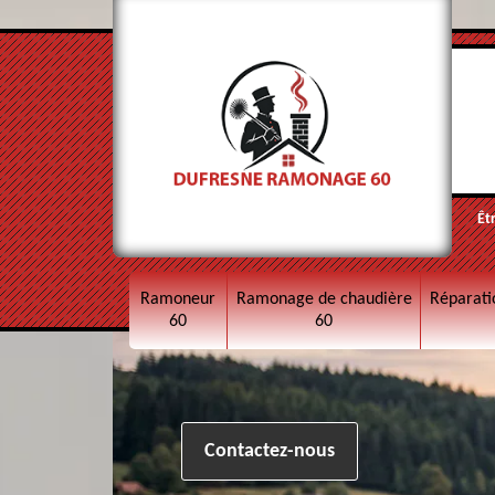
Êt
Ramoneur
Ramonage de chaudière
Réparati
60
60
Contactez-nous