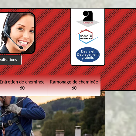
éalisations
Entretien de cheminée
Ramonage de cheminée
60
60