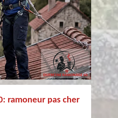
Simon Bataille-
philippe poivet
Vandereecken
Très professionnel et fort sympathiqu
De très bon conseil et expertise au top, en plus d’être très sympathique, je recommande! Nous avons été bien aidés et renseignés sur quoi faire de notre insert et son entretien futur, merci :)
0: ramoneur pas cher