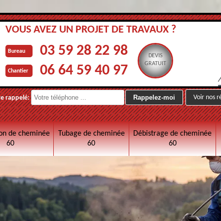
VOUS AVEZ UN PROJET DE TRAVAUX ?
03 59 28 22 98
Bureau
DEVIS
GRATUIT
06 64 59 40 97
Chantier
Voir nos r
re rappelé:
on de cheminée
Tubage de cheminée
Débistrage de cheminée
60
60
60