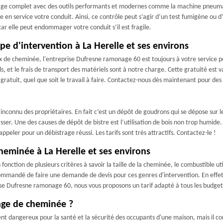
illage complet avec des outils performants et modernes comme la machine pneumat
 en service votre conduit. Ainsi, ce contrôle peut s’agir d’un test fumigène ou 
car elle peut endommager votre conduit s’il est fragile.
e d'intervention à La Herelle et ses environs
x de cheminée, l'entreprise Dufresne ramonage 60 est toujours à votre service p
 et le frais de transport des matériels sont à notre charge. Cette gratuité est v
s gratuit, quel que soit le travail à faire. Contactez-nous dès maintenant pour d
inconnu des propriétaires. En fait c’est un dépôt de goudrons qui se dépose sur l
sser. Une des causes de dépôt de bistre est l’utilisation de bois non trop humide.
peler pour un débistrage réussi. Les tarifs sont très attractifs. Contactez-le !
cheminée à La Herelle et ses environs
onction de plusieurs critères à savoir la taille de la cheminée, le combustible utili
recommandé de faire une demande de devis pour ces genres d'intervention. En effet
ise Dufresne ramonage 60, nous vous proposons un tarif adapté à tous les budget
rage de cheminée ?
ent dangereux pour la santé et la sécurité des occupants d'une maison, mais il 