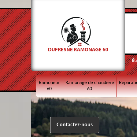
Êt
Ramoneur
Ramonage de chaudière
Réparati
60
60
Contactez-nous