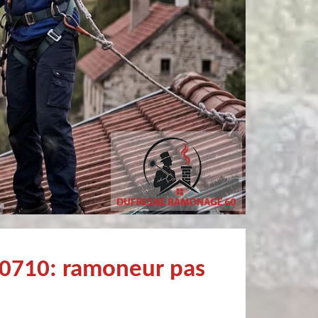
Simon Bataille-
Christophe Mce
Vandereecken
De très bon conseil et expertise au top, en plus d’être très sympathique, je recommande! Nous avons été bien aidés et renseignés sur quoi faire de notre insert et son entretien futur, merci :)
60710: ramoneur pas