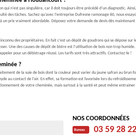
 cheminée à Houdancourt ?
 qui n’est pas singulière, car il doit toujours être précédé d’un diagnostic. Ains
iculté des tâches. Sachez qu’avec l’entreprise Dufresne ramonage 60, nous essayo
é à un prix vraiment abordable. Déposez votre demande de devis dès maintenant p
inconnu des propriétaires. En fait c’est un dépôt de goudrons qui se dépose sur l
sser. Une des causes de dépôt de bistre est l’utilisation de bois non trop humide.
peler pour un débistrage réussi. Les tarifs sont très attractifs. Contactez-le !
heminée ?
aitement de la suie de bois dont la couleur peut varier du jaune safran au brun 
yde au contact de l’air. En effet, sa formation est favorisée lors du refroidissem
ctionnement de votre cheminée, mais surtout à la santé et peut même entrainer 
.
NOS COORDONNÉES
03 59 28 2
Bureau