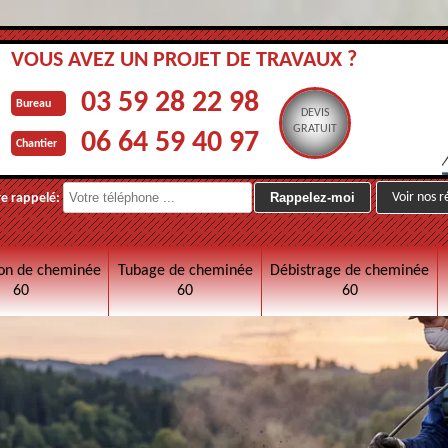
VOUS AVEZ UN PROJET DE TRAVAUX ?
03 59 28 22 98
Bureau
DEVIS
GRATUIT
06 64 59 40 97
Chantier
Voir nos r
re rappelé:
on de cheminée
Tubage de cheminée
Débistrage de cheminée
60
60
60