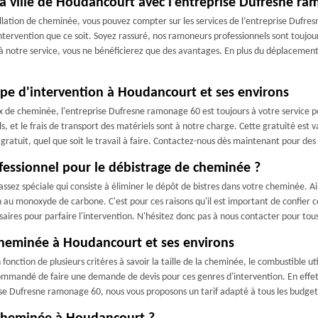
a ville de Houdancourt avec l’entreprise Dufresne r
allation de cheminée, vous pouvez compter sur les services de l’entreprise Dufr
ervention que ce soit. Soyez rassuré, nos ramoneurs professionnels sont toujours
 à notre service, vous ne bénéficierez que des avantages. En plus du déplacement 
pe d'intervention à Houdancourt et ses environs
x de cheminée, l'entreprise Dufresne ramonage 60 est toujours à votre service p
, et le frais de transport des matériels sont à notre charge. Cette gratuité est 
s gratuit, quel que soit le travail à faire. Contactez-nous dès maintenant pour d
ofessionnel pour le débistrage de cheminée ?
ssez spéciale qui consiste à éliminer le dépôt de bistres dans votre cheminée. Ai
n au monoxyde de carbone. C'est pour ces raisons qu'il est important de confier
aires pour parfaire l'intervention. N'hésitez donc pas à nous contacter pour tous
 cheminée à Houdancourt et ses environs
onction de plusieurs critères à savoir la taille de la cheminée, le combustible utili
recommandé de faire une demande de devis pour ces genres d'intervention. En effet
ise Dufresne ramonage 60, nous vous proposons un tarif adapté à tous les budget