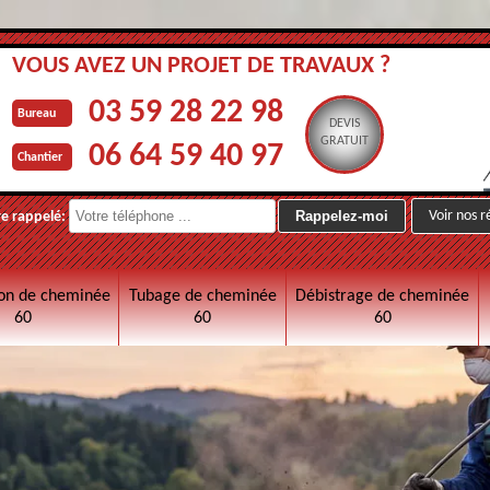
VOUS AVEZ UN PROJET DE TRAVAUX ?
03 59 28 22 98
Bureau
DEVIS
GRATUIT
06 64 59 40 97
Chantier
Voir nos r
re rappelé:
on de cheminée
Tubage de cheminée
Débistrage de cheminée
60
60
60