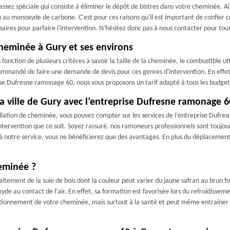
ssez spéciale qui consiste à éliminer le dépôt de bistres dans votre cheminée. Ai
n au monoxyde de carbone. C'est pour ces raisons qu'il est important de confier
aires pour parfaire l'intervention. N'hésitez donc pas à nous contacter pour tous
cheminée à Gury et ses environs
onction de plusieurs critères à savoir la taille de la cheminée, le combustible utili
recommandé de faire une demande de devis pour ces genres d'intervention. En effet
ise Dufresne ramonage 60, nous vous proposons un tarif adapté à tous les budget
a ville de Gury avec l’entreprise Dufresne ramonage 6
allation de cheminée, vous pouvez compter sur les services de l’entreprise Dufr
ervention que ce soit. Soyez rassuré, nos ramoneurs professionnels sont toujours
 à notre service, vous ne bénéficierez que des avantages. En plus du déplacement 
heminée ?
aitement de la suie de bois dont la couleur peut varier du jaune safran au brun 
yde au contact de l’air. En effet, sa formation est favorisée lors du refroidissem
ctionnement de votre cheminée, mais surtout à la santé et peut même entrainer 
.