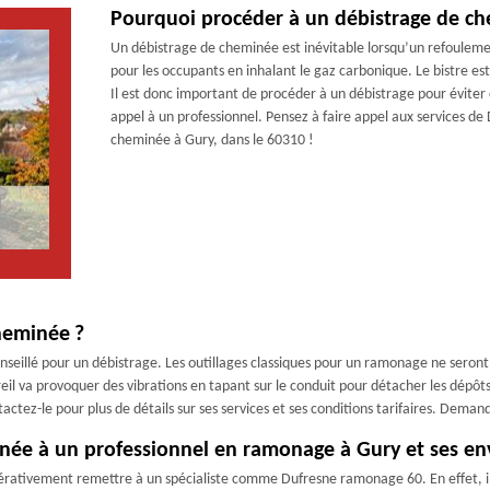
Pourquoi procéder à un débistrage de ch
Un débistrage de cheminée est inévitable lorsqu’un refoulemen
pour les occupants en inhalant le gaz carbonique. Le bistre es
Il est donc important de procéder à un débistrage pour éviter c
appel à un professionnel. Pensez à faire appel aux services d
cheminée à Gury, dans le 60310 !
heminée ?
seillé pour un débistrage. Les outillages classiques pour un ramonage ne seront p
eil va provoquer des vibrations en tapant sur le conduit pour détacher les dépô
actez-le pour plus de détails sur ses services et ses conditions tarifaires. Demand
inée à un professionnel en ramonage à Gury et ses en
mpérativement remettre à un spécialiste comme Dufresne ramonage 60. En effet, 