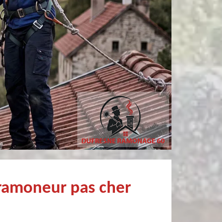
Pierre
philippe poivet
Très bien !
Très professionnel et fort sympathiqu
 ramoneur pas cher