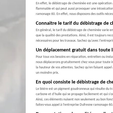
En effet, le débistrage de cheminée est une opération a
flammable et qui peut aussi provoquer une intoxicatio
ramonage 60. En effet, nous disposons des outils nécess
Connaitre le tarif du débistrage de 
En général, le tarif du débistrage de cheminée varie en f
que la qualité des prestations. Ainsi, il est toujours 
nécessaires pour les travaux. Sachez qu'avec l'entrepr
Un déplacement gratuit dans toute l
Pour tous vos besoins en réparation, entretien ou inst
nous déplacerons gratuitement chez vous pour toute int
la hauteur de vos attentes. Sachez qu’en faisant appel
un moindre prix.
En quoi consiste le débistrage de c
Le bistre est un pigment goudronneux qui résulte du tr
carbone et d’huile qui se propage facilement et qui s’ox
Ainsi, ces éléments nuisent non seulement au bon fon
faites-vous appel à l’entreprise Dufresne ramonage 60