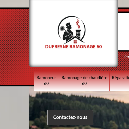
Êt
Ramoneur
Ramonage de chaudière
Réparati
60
60
Contactez-nous