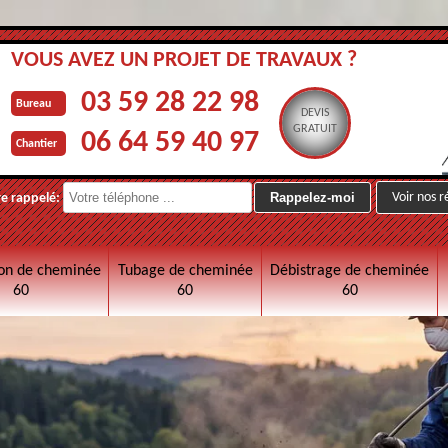
VOUS AVEZ UN PROJET DE TRAVAUX ?
03 59 28 22 98
Bureau
DEVIS
GRATUIT
06 64 59 40 97
Chantier
Voir nos r
re rappelé:
on de cheminée
Tubage de cheminée
Débistrage de cheminée
60
60
60