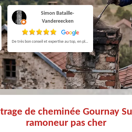
Simon Bataille-
Vandereecken
Très bon Pr
De très bon conseil et expertise au top, en plus d’être très sympathique, je recommande! Nous avons été bien aidés et renseignés sur quoi faire de notre insert et son entretien futur, merci :)
strage de cheminée Gournay S
ramoneur pas cher