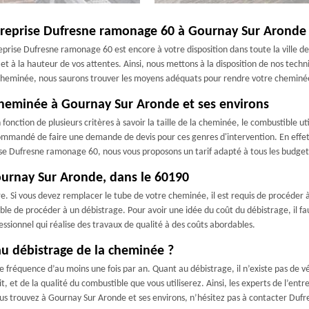
ntreprise Dufresne ramonage 60 à Gournay Sur Aronde 
reprise Dufresne ramonage 60 est encore à votre disposition dans toute la ville d
t à la hauteur de vos attentes. Ainsi, nous mettons à la disposition de nos tech
e cheminée, nous saurons trouver les moyens adéquats pour rendre votre cheminée
 cheminée à Gournay Sur Aronde et ses environs
onction de plusieurs critères à savoir la taille de la cheminée, le combustible utili
recommandé de faire une demande de devis pour ces genres d'intervention. En effet
ise Dufresne ramonage 60, nous vous proposons un tarif adapté à tous les budget
ournay Sur Aronde, dans le 60190
e. Si vous devez remplacer le tube de votre cheminée, il est requis de procéder à
table de procéder à un débistrage. Pour avoir une idée du coût du débistrage, il 
ssionnel qui réalise des travaux de qualité à des coûts abordables.
au débistrage de la cheminée ?
e fréquence d’au moins une fois par an. Quant au débistrage, il n’existe pas de v
t, et de la qualité du combustible que vous utiliserez. Ainsi, les experts de l’
ous trouvez à Gournay Sur Aronde et ses environs, n’hésitez pas à contacter Duf