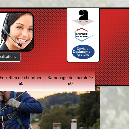
éalisations
Entretien de cheminée
Ramonage de cheminée
60
60