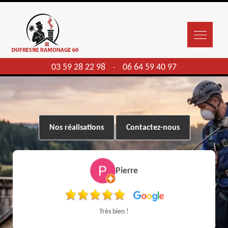
03 59 28 22 98
06 64 59 40 97
-
Nos réalisations
Contactez-nous
Pierre
Très bien !