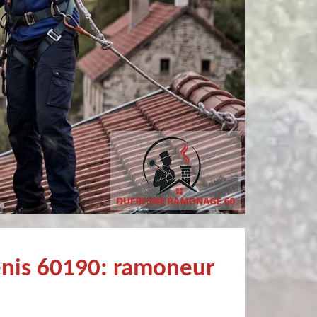
Simon Bataille-
Christophe Mce
Vandereecken
De très bon conseil et expertise au top, en plus d’être très sympathique, je recommande! Nous avons été bien aidés et renseignés sur quoi faire de notre insert et son entretien futur, merci :)
enis 60190: ramoneur