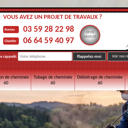
VOUS AVEZ UN PROJET DE TRAVAUX ?
03 59 28 22 98
Bureau
DEVIS
GRATUIT
06 64 59 40 97
Chantier
Voir nos r
re rappelé:
on de cheminée
Tubage de cheminée
Débistrage de cheminée
60
60
60