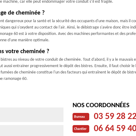
tte machine, car elle peut endommager votre conduit s’il est fragile.
rage de cheminée ?
ent dangereux pour la santé et la sécurité des occupants d'une maison, mais il 
miques qui s'oxydent au contact de l'air. Ainsi, le débistrage s'avère donc être 
monage 60 est à votre disposition. Avec des machines performantes et des profes
ionne d'une manière optimale.
ans votre cheminée ?
e bistres au niveau de votre conduit de cheminée. Tout d'abord, il y a le mauvais
t aussi entrainer progressivement le dépôt des bistres. Ensuite, il faut choisir le
s fumées de cheminée constitue l'un des facteurs qui entraînent le dépôt de bistre
esne ramonage 60.
NOS COORDONNÉES
03 59 28 2
Bureau
06 64 59 4
Chantier