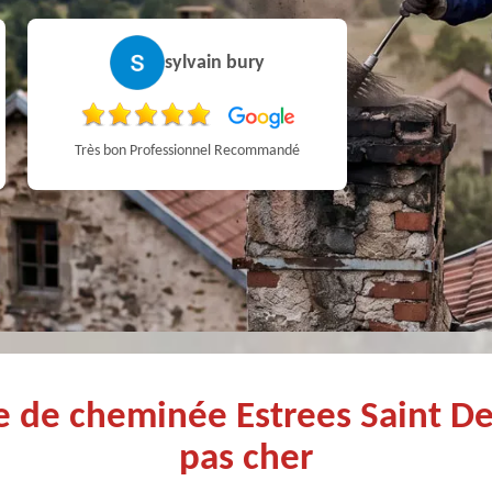
sylvain bury
Très bon Professionnel Recommandé
ge de cheminée Estrees Saint D
pas cher