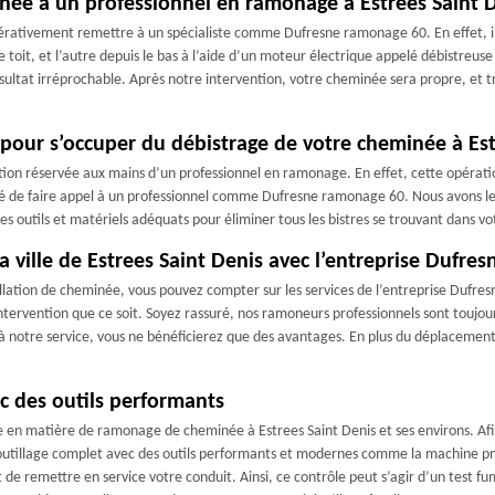
inée à un professionnel en ramonage à Estrees Saint D
mpérativement remettre à un spécialiste comme Dufresne ramonage 60. En effet, 
le toit, et l’autre depuis le bas à l’aide d’un moteur électrique appelé débistreu
sultat irréprochable. Après notre intervention, votre cheminée sera propre, et t
our s’occuper du débistrage de votre cheminée à Est
on réservée aux mains d’un professionnel en ramonage. En effet, cette opération
é de faire appel à un professionnel comme Dufresne ramonage 60. Nous avons les 
des outils et matériels adéquats pour éliminer tous les bistres se trouvant dans v
 ville de Estrees Saint Denis avec l’entreprise Dufre
allation de cheminée, vous pouvez compter sur les services de l’entreprise Dufr
ervention que ce soit. Soyez rassuré, nos ramoneurs professionnels sont toujours
 à notre service, vous ne bénéficierez que des avantages. En plus du déplacement 
c des outils performants
en matière de ramonage de cheminée à Estrees Saint Denis et ses environs. Afin
n outillage complet avec des outils performants et modernes comme la machine pn
 de remettre en service votre conduit. Ainsi, ce contrôle peut s’agir d’un test f