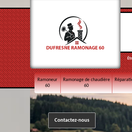
Êt
Ramoneur
Ramonage de chaudière
Réparati
60
60
Contactez-nous