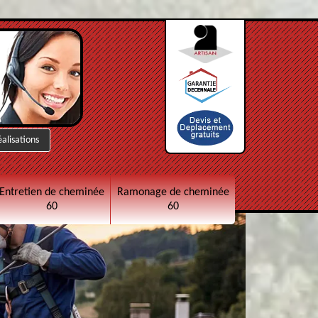
éalisations
Entretien de cheminée
Ramonage de cheminée
60
60