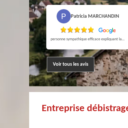
Pierre
Patricia MARCHANDIN
ien !
personne sympathique efficace expliquant la démarche de son travail pour un résultat de qualité . A recommander
Voir tous les avis
Entreprise débistra