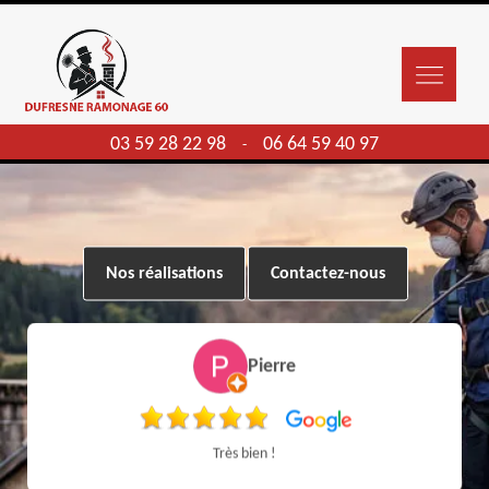
03 59 28 22 98
06 64 59 40 97
-
Nos réalisations
Contactez-nous
Pierre
Très bien !