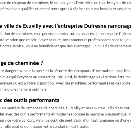
a pose de chapeau de cheminée, le ramonage et l'entretien de tous les types de c
ofessionnels qualifiés et compétents aptes à réaliser tous vos besoins et vos de
 ville de Ecuvilly avec l’entreprise Dufresne ramonag
allation de cheminée, vous pouvez compter sur les services de l’entreprise Dufr
ervention que ce soit. Soyez rassuré, nos ramoneurs professionnels sont toujours
 à notre service, vous ne bénéficierez que des avantages. En plus du déplacement 
rage de cheminée ?
ent dangereux pour la santé et la sécurité des occupants d'une maison, mais il 
miques qui s'oxydent au contact de l'air. Ainsi, le débistrage s'avère donc être 
monage 60 est à votre disposition. Avec des machines performantes et des profes
ionne d'une manière optimale.
c des outils performants
en matière de ramonage de cheminée à Ecuvilly et ses environs. Afin d’assurer
omplet avec des outils performants et modernes comme la machine pneumatique. Po
ervice votre conduit. Ainsi, ce contrôle peut s’agir d’un test fumigène ou d’une
car elle peut endommager votre conduit s’il est fragile.