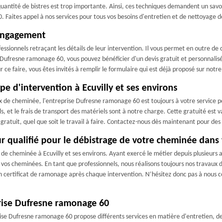
ntité de bistres est trop importante. Ainsi, ces techniques demandent un savoir-f
ites appel à nos services pour tous vos besoins d'entretien et de nettoyage de
 engagement
ssionnels retraçant les détails de leur intervention. Il vous permet en outre de co
 Dufresne ramonage 60, vous pouvez bénéficier d'un devis gratuit et personnalis
 faire, vous êtes invités à remplir le formulaire qui est déjà proposé sur notre 
e d'intervention à Ecuvilly et ses environs
x de cheminée, l'entreprise Dufresne ramonage 60 est toujours à votre service p
 et le frais de transport des matériels sont à notre charge. Cette gratuité est va
s gratuit, quel que soit le travail à faire. Contactez-nous dès maintenant pour d
ualifié pour le débistrage de votre cheminée dans to
e cheminée à Ecuvilly et ses environs. Ayant exercé le métier depuis plusieurs 
 vos cheminées. En tant que professionnels, nous réalisons toujours nos travaux 
un certificat de ramonage après chaque intervention. N’hésitez donc pas à nous 
prise Dufresne ramonage 60
ise Dufresne ramonage 60 propose différents services en matière d'entretien, d