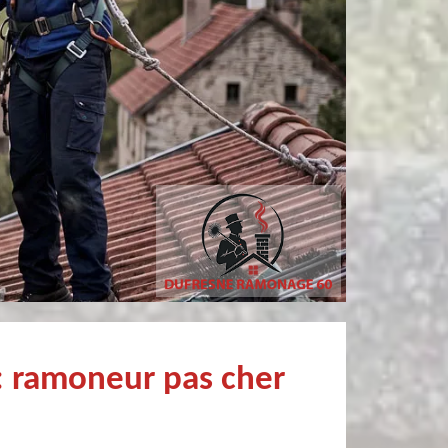
philippe poivet
sylvain bury
onnel et fort sympathique
Très bon Professionnel Recommandé
: ramoneur pas cher