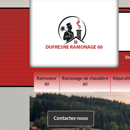
Êt
Ramoneur
Ramonage de chaudière
Réparati
60
60
Contactez-nous