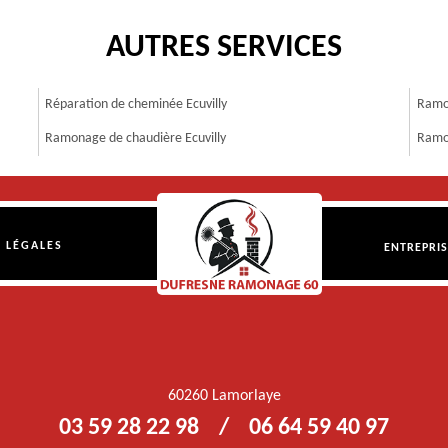
AUTRES SERVICES
Réparation de cheminée Ecuvilly
Ramon
Ramonage de chaudière Ecuvilly
Ramon
 LÉGALES
ENTREPRI
60260 Lamorlaye
03 59 28 22 98
/
06 64 59 40 97