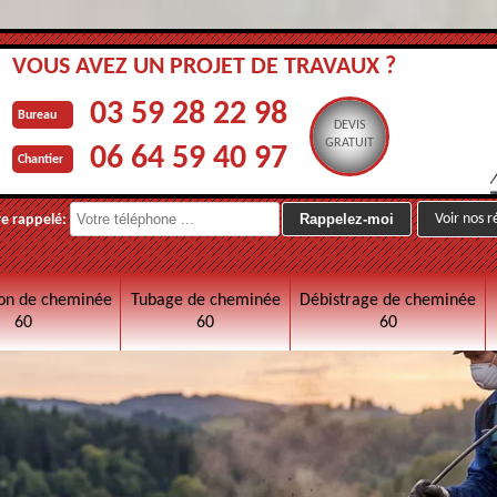
VOUS AVEZ UN PROJET DE TRAVAUX ?
03 59 28 22 98
Bureau
DEVIS
GRATUIT
06 64 59 40 97
Chantier
Voir nos r
re rappelé:
on de cheminée
Tubage de cheminée
Débistrage de cheminée
60
60
60