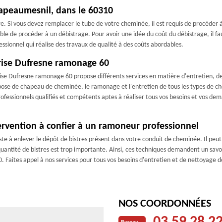
rapeaumesnil, dans le 60310
e. Si vous devez remplacer le tube de votre cheminée, il est requis de procéder à
table de procéder à un débistrage. Pour avoir une idée du coût du débistrage, il 
ssionnel qui réalise des travaux de qualité à des coûts abordables.
prise Dufresne ramonage 60
ise Dufresne ramonage 60 propose différents services en matière d'entretien, d
a pose de chapeau de cheminée, le ramonage et l'entretien de tous les types de c
ofessionnels qualifiés et compétents aptes à réaliser tous vos besoins et vos de
ervention à confier à un ramoneur professionnel
te à enlever le dépôt de bistres présent dans votre conduit de cheminée. Il peut
ntité de bistres est trop importante. Ainsi, ces techniques demandent un savoir-f
aites appel à nos services pour tous vos besoins d'entretien et de nettoyage d
NOS COORDONNÉES