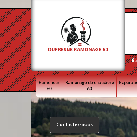
Êt
Ramoneur
Ramonage de chaudière
Réparati
60
60
Contactez-nous