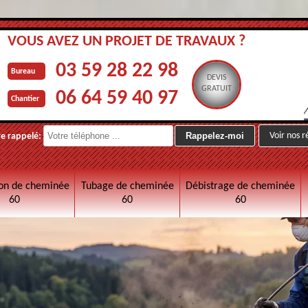
VOUS AVEZ UN PROJET DE TRAVAUX ?
03 59 28 22 98
Bureau
DEVIS
GRATUIT
06 64 59 40 97
Chantier
Voir nos r
re rappelé:
on de cheminée
Tubage de cheminée
Débistrage de cheminée
60
60
60