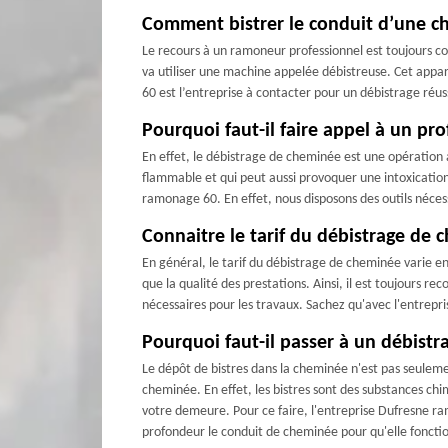
Comment bistrer le conduit d’une c
Le recours à un ramoneur professionnel est toujours con
va utiliser une machine appelée débistreuse. Cet appa
60 est l’entreprise à contacter pour un débistrage réuss
Pourquoi faut-il faire appel à un pr
En effet, le débistrage de cheminée est une opération a
flammable et qui peut aussi provoquer une intoxicatio
ramonage 60. En effet, nous disposons des outils nécess
Connaitre le tarif du débistrage de
En général, le tarif du débistrage de cheminée varie en f
que la qualité des prestations. Ainsi, il est toujours 
nécessaires pour les travaux. Sachez qu'avec l'entrepr
Pourquoi faut-il passer à un débist
Le dépôt de bistres dans la cheminée n'est pas seulem
cheminée. En effet, les bistres sont des substances chi
votre demeure. Pour ce faire, l'entreprise Dufresne ra
profondeur le conduit de cheminée pour qu'elle fonct