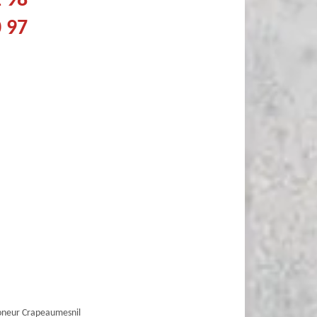
2 98
0 97
neur Crapeaumesnil