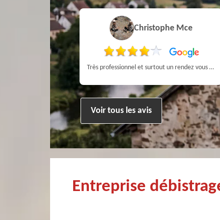
Pierre
Christophe Mce
ien !
Très professionnel et surtout un rendez vous rapide pour un ramonage efficace
Voir tous les avis
Entreprise débistra