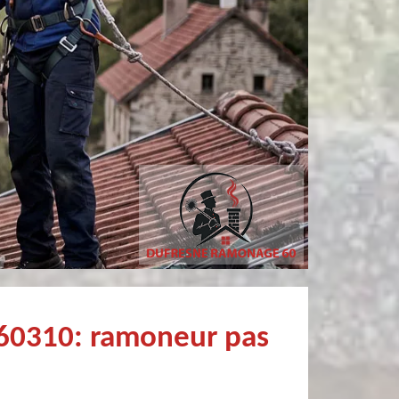
Simon Bataille-
sylvain bury
Vandereecken
Très bon Professionnel Recommandé
De très bon conseil et expertise au top, en plus d’être très sympathique, je recommande! Nous avons été bien aidés et renseignés sur quoi faire de notre insert et son entretien futur, merci :)
 60310: ramoneur pas