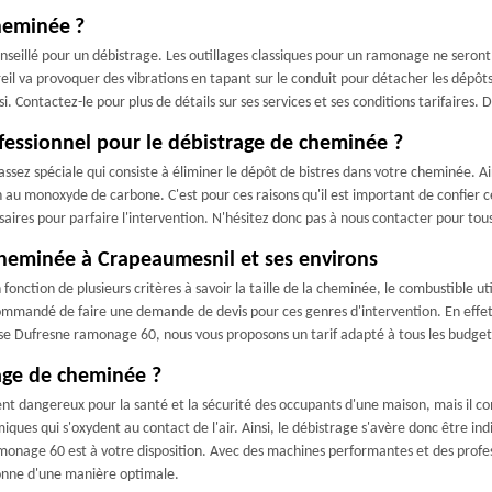
heminée ?
seillé pour un débistrage. Les outillages classiques pour un ramonage ne seront p
reil va provoquer des vibrations en tapant sur le conduit pour détacher les dép
i. Contactez-le pour plus de détails sur ses services et ses conditions tarifaires.
ofessionnel pour le débistrage de cheminée ?
ssez spéciale qui consiste à éliminer le dépôt de bistres dans votre cheminée. Ai
n au monoxyde de carbone. C'est pour ces raisons qu'il est important de confier
aires pour parfaire l'intervention. N'hésitez donc pas à nous contacter pour tous
 cheminée à Crapeaumesnil et ses environs
onction de plusieurs critères à savoir la taille de la cheminée, le combustible utili
recommandé de faire une demande de devis pour ces genres d'intervention. En effet
ise Dufresne ramonage 60, nous vous proposons un tarif adapté à tous les budget
rage de cheminée ?
ent dangereux pour la santé et la sécurité des occupants d'une maison, mais il 
miques qui s'oxydent au contact de l'air. Ainsi, le débistrage s'avère donc être 
monage 60 est à votre disposition. Avec des machines performantes et des profes
ionne d'une manière optimale.