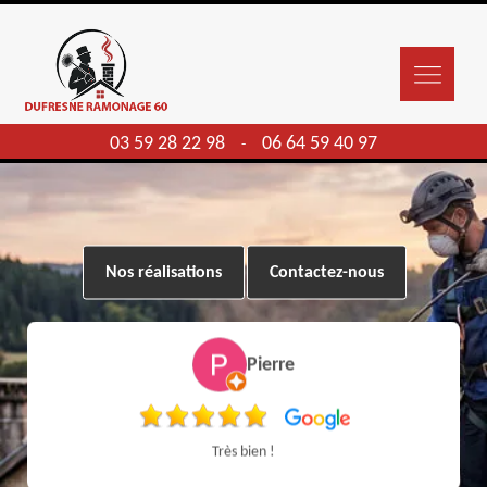
03 59 28 22 98
06 64 59 40 97
-
Nos réalisations
Contactez-nous
Pierre
Très bien !