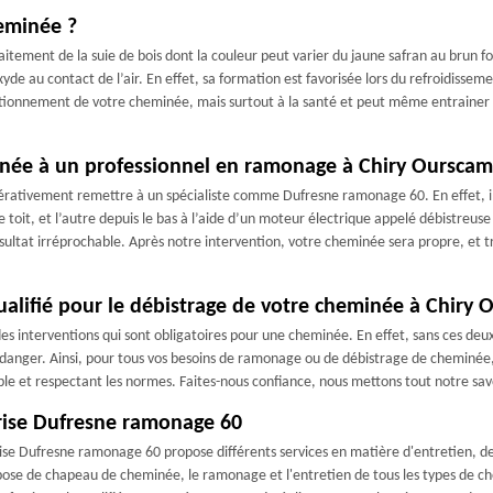
heminée ?
aitement de la suie de bois dont la couleur peut varier du jaune safran au brun 
yde au contact de l’air. En effet, sa formation est favorisée lors du refroidissem
ctionnement de votre cheminée, mais surtout à la santé et peut même entrainer 
.
inée à un professionnel en ramonage à Chiry Ourscam
mpérativement remettre à un spécialiste comme Dufresne ramonage 60. En effet, 
le toit, et l’autre depuis le bas à l’aide d’un moteur électrique appelé débistreu
sultat irréprochable. Après notre intervention, votre cheminée sera propre, et t
alifié pour le débistrage de votre cheminée à Chiry 
interventions qui sont obligatoires pour une cheminée. En effet, sans ces deux 
 danger. Ainsi, pour tous vos besoins de ramonage ou de débistrage de cheminée
e et respectant les normes. Faites-nous confiance, nous mettons tout notre savo
prise Dufresne ramonage 60
ise Dufresne ramonage 60 propose différents services en matière d'entretien, d
a pose de chapeau de cheminée, le ramonage et l'entretien de tous les types de c