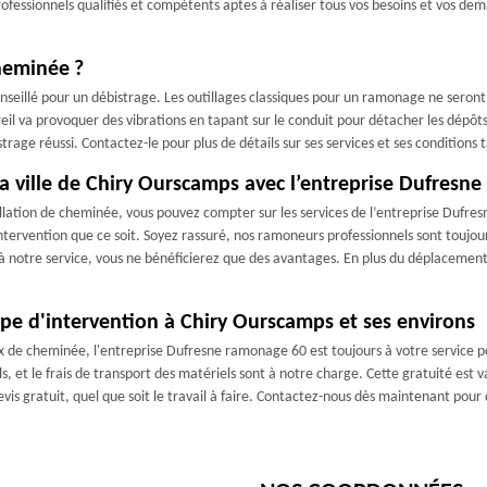
ofessionnels qualifiés et compétents aptes à réaliser tous vos besoins et vos de
heminée ?
seillé pour un débistrage. Les outillages classiques pour un ramonage ne seront p
eil va provoquer des vibrations en tapant sur le conduit pour détacher les dépô
rage réussi. Contactez-le pour plus de détails sur ses services et ses conditions 
a ville de Chiry Ourscamps avec l’entreprise Dufresn
allation de cheminée, vous pouvez compter sur les services de l’entreprise Dufr
ervention que ce soit. Soyez rassuré, nos ramoneurs professionnels sont toujours
 à notre service, vous ne bénéficierez que des avantages. En plus du déplacement 
pe d'intervention à Chiry Ourscamps et ses environs
x de cheminée, l'entreprise Dufresne ramonage 60 est toujours à votre service p
, et le frais de transport des matériels sont à notre charge. Cette gratuité est 
devis gratuit, quel que soit le travail à faire. Contactez-nous dès maintenant pou