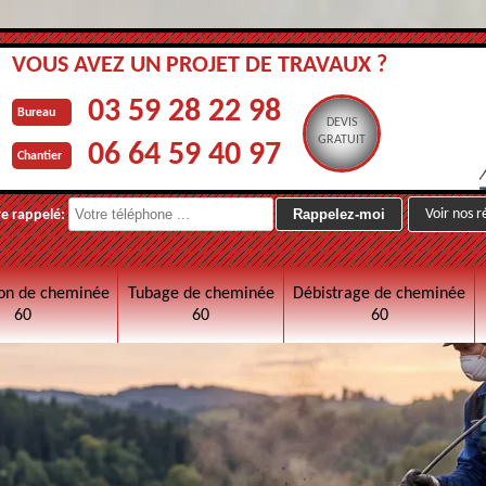
VOUS AVEZ UN PROJET DE TRAVAUX ?
03 59 28 22 98
Bureau
DEVIS
GRATUIT
06 64 59 40 97
Chantier
Voir nos r
re rappelé:
on de cheminée
Tubage de cheminée
Débistrage de cheminée
60
60
60