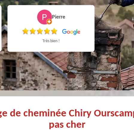
Pierre
Très bien !
Très bon Pr
age de cheminée Chiry Oursca
pas cher