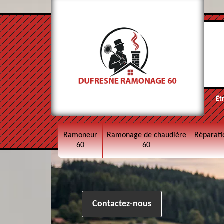
Êt
Ramoneur
Ramonage de chaudière
Réparati
60
60
Contactez-nous