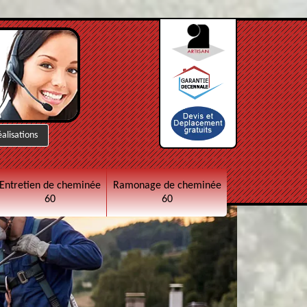
éalisations
Entretien de cheminée
Ramonage de cheminée
60
60