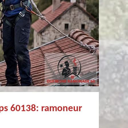
sylvain bury
philippe poivet
ofessionnel Recommandé
Très professionnel et fort sympathiqu
mps 60138: ramoneur