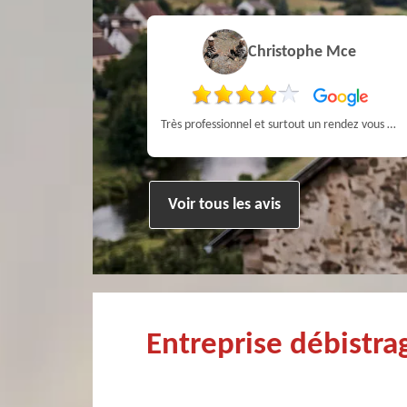
a MARCHANDIN
Christophe Mce
personne sympathique efficace expliquant la démarche de son travail pour un résultat de qualité . A recommander
Très professionnel et surtout un rendez vous rapide pour un ramonage efficace
Voir tous les avis
Entreprise débistr