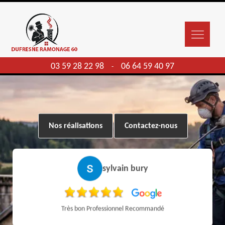
03 59 28 22 98
06 64 59 40 97
-
Nos réalisations
Contactez-nous
sylvain bury
Très bon Professionnel Recommandé