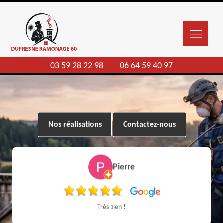
03 59 28 22 98
06 64 59 40 97
-
Nos réalisations
Contactez-nous
Pierre
Très bien !