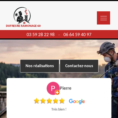
03 59 28 22 98
06 64 59 40 97
-
Nos réalisations
Contactez-nous
Pierre
Très bien !