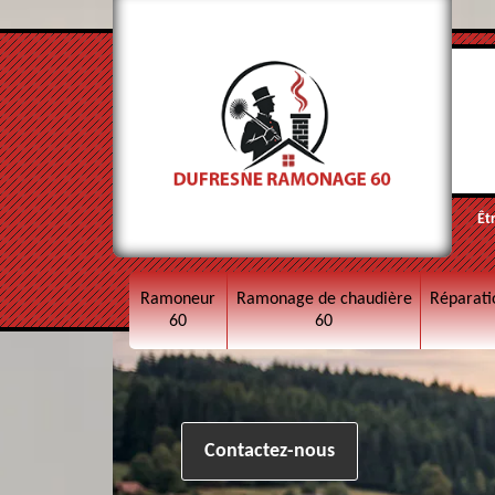
Êt
Ramoneur
Ramonage de chaudière
Réparati
60
60
Contactez-nous