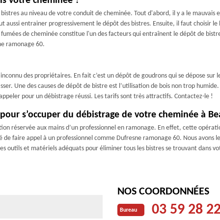
ans votre cheminée ?
e bistres au niveau de votre conduit de cheminée. Tout d'abord, il y a le mauvais
t aussi entrainer progressivement le dépôt des bistres. Ensuite, il faut choisir le
s fumées de cheminée constitue l'un des facteurs qui entraînent le dépôt de bistre
esne ramonage 60.
inconnu des propriétaires. En fait c’est un dépôt de goudrons qui se dépose sur l
sser. Une des causes de dépôt de bistre est l’utilisation de bois non trop humide.
peler pour un débistrage réussi. Les tarifs sont très attractifs. Contactez-le !
pour s’occuper du débistrage de votre cheminée à Be
on réservée aux mains d’un professionnel en ramonage. En effet, cette opération
é de faire appel à un professionnel comme Dufresne ramonage 60. Nous avons les 
des outils et matériels adéquats pour éliminer tous les bistres se trouvant dans v
NOS COORDONNÉES
03 59 28 2
Bureau