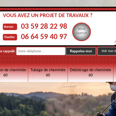
VOUS AVEZ UN PROJET DE TRAVAUX ?
03 59 28 22 98
Bureau
DEVIS
GRATUIT
06 64 59 40 97
Chantier
Voir nos r
re rappelé:
on de cheminée
Tubage de cheminée
Débistrage de cheminée
60
60
60