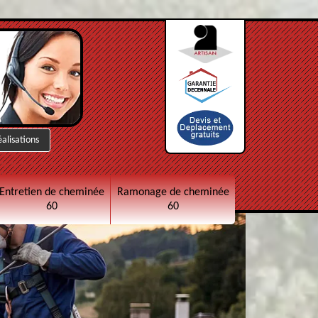
éalisations
Entretien de cheminée
Ramonage de cheminée
60
60