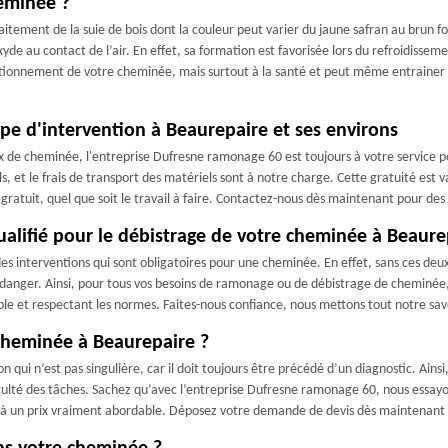
heminée ?
aitement de la suie de bois dont la couleur peut varier du jaune safran au brun 
yde au contact de l’air. En effet, sa formation est favorisée lors du refroidissem
ctionnement de votre cheminée, mais surtout à la santé et peut même entrainer 
.
pe d'intervention à Beaurepaire et ses environs
x de cheminée, l'entreprise Dufresne ramonage 60 est toujours à votre service p
 et le frais de transport des matériels sont à notre charge. Cette gratuité est 
s gratuit, quel que soit le travail à faire. Contactez-nous dès maintenant pour d
alifié pour le débistrage de votre cheminée à Beaurep
interventions qui sont obligatoires pour une cheminée. En effet, sans ces deux 
 danger. Ainsi, pour tous vos besoins de ramonage ou de débistrage de cheminée
e et respectant les normes. Faites-nous confiance, nous mettons tout notre savo
cheminée à Beaurepaire ?
 qui n’est pas singulière, car il doit toujours être précédé d’un diagnostic. Ains
iculté des tâches. Sachez qu’avec l’entreprise Dufresne ramonage 60, nous essayo
é à un prix vraiment abordable. Déposez votre demande de devis dès maintenant p