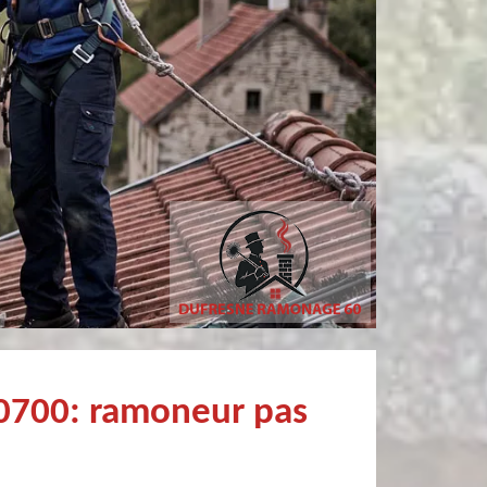
Pierre
sylvain bury
Très bien !
Très bon Professionnel Recommandé
60700: ramoneur pas