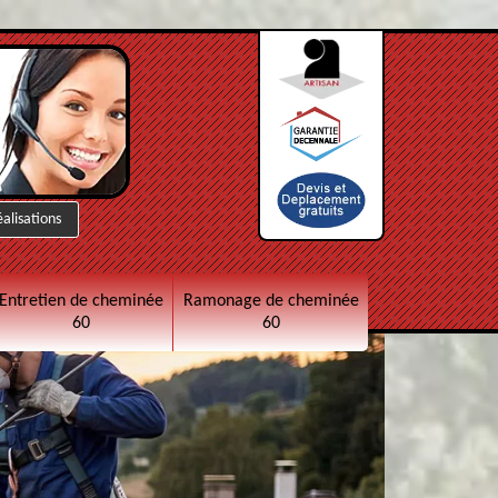
éalisations
Entretien de cheminée
Ramonage de cheminée
60
60