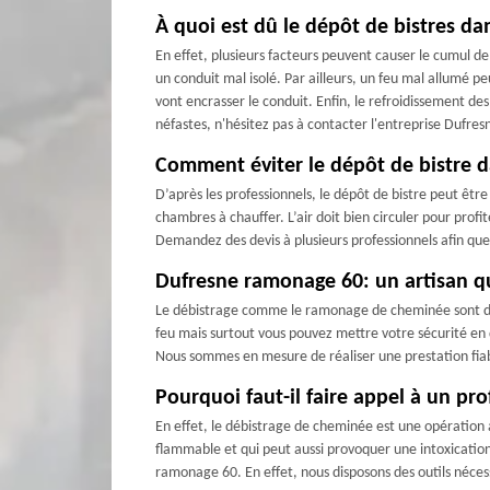
À quoi est dû le dépôt de bistres d
En effet, plusieurs facteurs peuvent causer le cumul d
un conduit mal isolé. Par ailleurs, un feu mal allumé peu
vont encrasser le conduit. Enfin, le refroidissement de
néfastes, n'hésitez pas à contacter l'entreprise Dufr
Comment éviter le dépôt de bistre d
D’après les professionnels, le dépôt de bistre peut être 
chambres à chauffer. L’air doit bien circuler pour profi
Demandez des devis à plusieurs professionnels afin que vo
Dufresne ramonage 60: un artisan qua
Le débistrage comme le ramonage de cheminée sont des 
feu mais surtout vous pouvez mettre votre sécurité en
Nous sommes en mesure de réaliser une prestation fiabl
Pourquoi faut-il faire appel à un pr
En effet, le débistrage de cheminée est une opération a
flammable et qui peut aussi provoquer une intoxicatio
ramonage 60. En effet, nous disposons des outils nécess