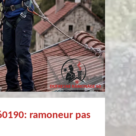
tricia MARCHANDIN
Pierre
personne sympathique efficace expliquant la démarche de son travail pour un résultat de qualité . A recommander
Très bien !
 60190: ramoneur pas