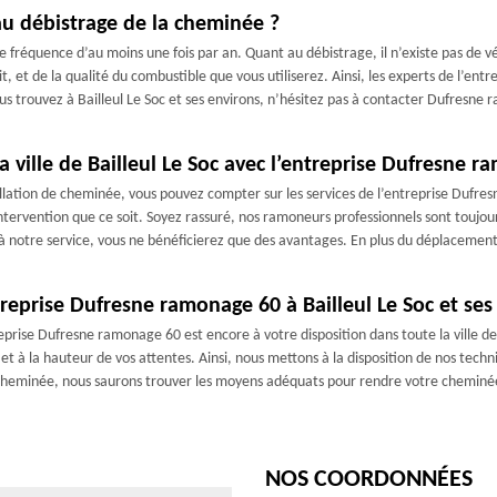
au débistrage de la cheminée ?
e fréquence d’au moins une fois par an. Quant au débistrage, il n’existe pas de v
t, et de la qualité du combustible que vous utiliserez. Ainsi, les experts de l’
us trouvez à Bailleul Le Soc et ses environs, n’hésitez pas à contacter Dufresne 
 ville de Bailleul Le Soc avec l’entreprise Dufresne 
allation de cheminée, vous pouvez compter sur les services de l’entreprise Dufr
ervention que ce soit. Soyez rassuré, nos ramoneurs professionnels sont toujours
 à notre service, vous ne bénéficierez que des avantages. En plus du déplacement 
treprise Dufresne ramonage 60 à Bailleul Le Soc et ses
eprise Dufresne ramonage 60 est encore à votre disposition dans toute la ville de 
t à la hauteur de vos attentes. Ainsi, nous mettons à la disposition de nos tech
e cheminée, nous saurons trouver les moyens adéquats pour rendre votre cheminée
NOS COORDONNÉES