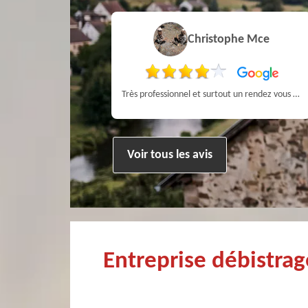
vain bury
Christophe Mce
onnel Recommandé
Très professionnel et surtout un rendez vous rapide pour un ramonage efficace
Voir tous les avis
Entreprise débistra