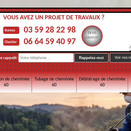
VOUS AVEZ UN PROJET DE TRAVAUX ?
03 59 28 22 98
Bureau
DEVIS
GRATUIT
06 64 59 40 97
Chantier
Voir nos r
re rappelé:
on de cheminée
Tubage de cheminée
Débistrage de cheminée
60
60
60