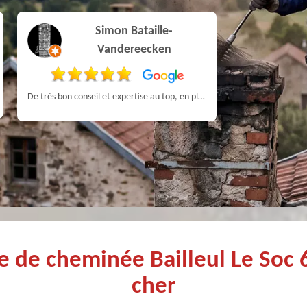
Simon Bataille-
Pa
Vandereecken
De très bon conseil et expertise au top, en plus d’être très sympathique, je recommande! Nous avons été bien aidés et renseignés sur quoi faire de notre insert et son entretien futur, merci :)
ge de cheminée Bailleul Le Soc
cher