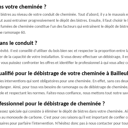
ans votre cheminée ?
e bistres au niveau de votre conduit de cheminée. Tout d'abord, il y a le mauvais
t aussi entrainer progressivement le dépôt des bistres. Ensuite, il faut choisir le
s fumées de cheminée constitue l'un des facteurs qui entraînent le dépôt de bistre
esne ramonage 60.
ans le conduit ?
évité. Il est conseillé d’utiliser du bois bien sec et respecter la proportion entr
ter de la capacité de votre installation. Si vous devez effectuer un débistrage, i
us puissiez confronter les offres et identifier le professionnel à qui vous allez c
lifié pour le débistrage de votre cheminée à Bailleul
interventions qui sont obligatoires pour une cheminée. En effet, sans ces deux 
 danger. Ainsi, pour tous vos besoins de ramonage ou de débistrage de cheminée
e et respectant les normes. Faites-nous confiance, nous mettons tout notre savo
ofessionnel pour le débistrage de cheminée ?
ssez spéciale qui consiste à éliminer le dépôt de bistres dans votre cheminée. Ai
n au monoxyde de carbone. C'est pour ces raisons qu'il est important de confier
aires pour parfaire l'intervention. N'hésitez donc pas à nous contacter pour tous