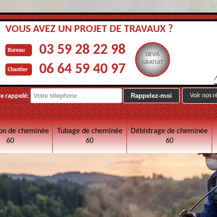
VOUS AVEZ UN PROJET DE TRAVAUX ?
03 59 28 22 98
Bureau
DEVIS
GRATUIT
06 64 59 40 97
Chantier
Voir nos r
re rappelé:
on de cheminée
Tubage de cheminée
Débistrage de cheminée
60
60
60