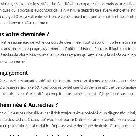
ent dangereux pour la santé et la sécurité des occupants d'une maison, mais il 
miques qui s'oxydent au contact de l'air. Ainsi, le débistrage s'avère donc être 
monage 60 est à votre disposition. Avec des machines performantes et des profes
ionne d'une manière optimale.
ans votre cheminée ?
e bistres au niveau de votre conduit de cheminée. Tout d'abord, il y a le mauvais
t aussi entrainer progressivement le dépôt des bistres. Ensuite, il faut choisir le
s fumées de cheminée constitue l'un des facteurs qui entraînent le dépôt de bistre
esne ramonage 60.
 engagement
ssionnels retraçant les détails de leur intervention. Il vous permet en outre de co
 Dufresne ramonage 60, vous pouvez bénéficier d'un devis gratuit et personnalis
 faire, vous êtes invités à remplir le formulaire qui est déjà proposé sur notre 
cheminée à Autreches ?
 qui n’est pas singulière, car il doit toujours être précédé d’un diagnostic. Ains
iculté des tâches. Sachez qu’avec l’entreprise Dufresne ramonage 60, nous essayo
é à un prix vraiment abordable. Déposez votre demande de devis dès maintenant p