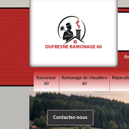
Êt
Ramoneur
Ramonage de chaudière
Réparati
60
60
Contactez-nous