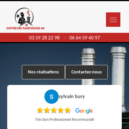
03 59 28 22 98
06 64 59 40 97
-
Nos réalisations
Contactez-nous
sylvain bury
Très bon Professionnel Recommandé