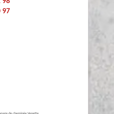
2 98
0 97
nage de cheminée Venette