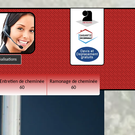
éalisations
Entretien de cheminée
Ramonage de cheminée
60
60