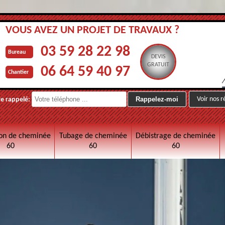
VOUS AVEZ UN PROJET DE TRAVAUX ?
03 59 28 22 98
Bureau
DEVIS
GRATUIT
06 64 59 40 97
Chantier
Voir nos r
re rappelé:
on de cheminée
Tubage de cheminée
Débistrage de cheminée
60
60
60