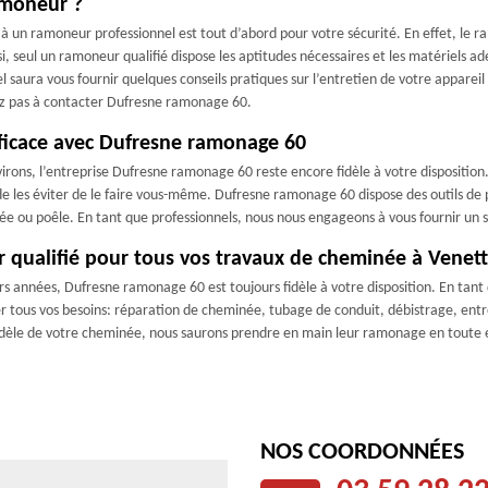
amoneur ?
el à un ramoneur professionnel est tout d’abord pour votre sécurité. En effet, le
si, seul un ramoneur qualifié dispose les aptitudes nécessaires et les matériels adé
saura vous fournir quelques conseils pratiques sur l’entretien de votre appareil 
ez pas à contacter Dufresne ramonage 60.
fficace avec Dufresne ramonage 60
virons, l’entreprise Dufresne ramonage 60 reste encore fidèle à votre disposition.
de les éviter de le faire vous-même. Dufresne ramonage 60 dispose des outils de 
 ou poêle. En tant que professionnels, nous nous engageons à vous fournir un 
qualifié pour tous vos travaux de cheminée à Venette
ieurs années, Dufresne ramonage 60 est toujours fidèle à votre disposition. En ta
liser tous vos besoins: réparation de cheminée, tubage de conduit, débistrage, e
odèle de votre cheminée, nous saurons prendre en main leur ramonage en toute effi
NOS COORDONNÉES