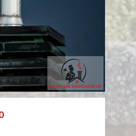
Simon Bataille-
tricia MARCHANDIN
Vandereecken
personne sympathique efficace expliquant la démarche de son travail pour un résultat de qualité . A recommander
0