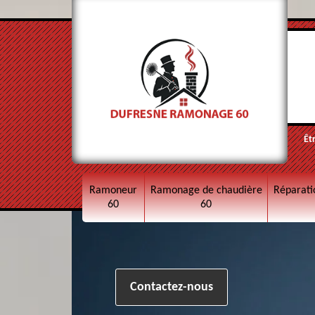
Êt
Ramoneur
Ramonage de chaudière
Réparati
60
60
Contactez-nous