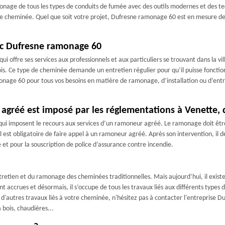
amonage de tous les types de conduits de fumée avec des outils modernes et des 
e cheminée. Quel que soit votre projet, Dufresne ramonage 60 est en mesure de l
vec Dufresne ramonage 60
 offre ses services aux professionnels et aux particuliers se trouvant dans la vi
is. Ce type de cheminée demande un entretien régulier pour qu’il puisse fonctio
monage 60 pour tous vos besoins en matière de ramonage, d’installation ou d’ent
 agréé est imposé par les réglementations à Venette, 
 qui imposent le recours aux services d’un ramoneur agréé. Le ramonage doit ê
l est obligatoire de faire appel à un ramoneur agréé. Après son intervention, il 
 et pour la souscription de police d’assurance contre incendie.
ntretien et du ramonage des cheminées traditionnelles. Mais aujourd’hui, il exi
 accrues et désormais, il s’occupe de tous les travaux liés aux différents types 
u d'autres travaux liés à votre cheminée, n'hésitez pas à contacter l'entreprise
bois, chaudières...