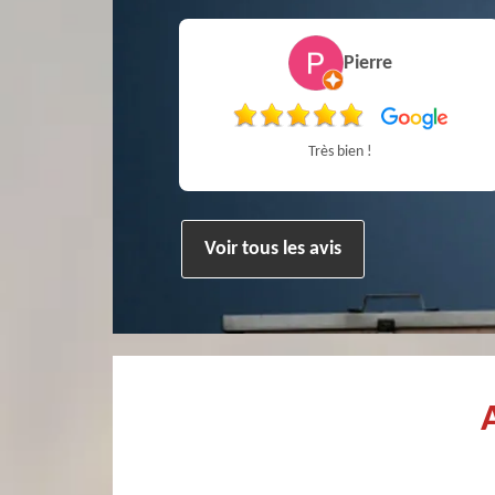
ippe poivet
Pierre
et fort sympathique
Très bien !
Voir tous les avis