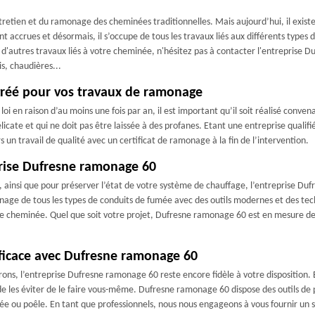
ntretien et du ramonage des cheminées traditionnelles. Mais aujourd’hui, il exi
 accrues et désormais, il s’occupe de tous les travaux liés aux différents types 
u d'autres travaux liés à votre cheminée, n'hésitez pas à contacter l'entreprise
s, chaudières...
gréé pour vos travaux de ramonage
i en raison d’au moins une fois par an, il est important qu’il soit réalisé convenab
icate et qui ne doit pas être laissée à des profanes. Etant une entreprise qualif
un travail de qualité avec un certificat de ramonage à la fin de l’intervention.
eprise Dufresne ramonage 60
on, ainsi que pour préserver l’état de votre système de chauffage, l’entreprise D
monage de tous les types de conduits de fumée avec des outils modernes et des t
e cheminée. Quel que soit votre projet, Dufresne ramonage 60 est en mesure de l
fficace avec Dufresne ramonage 60
irons, l’entreprise Dufresne ramonage 60 reste encore fidèle à votre disposition. 
de les éviter de le faire vous-même. Dufresne ramonage 60 dispose des outils de 
 ou poêle. En tant que professionnels, nous nous engageons à vous fournir un 