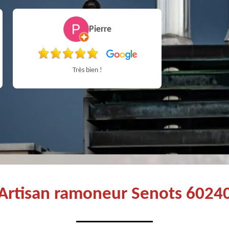
Simon Bataille-
Vandereecken
De très bon conseil et expertise au top, en plus d’être très sympathique, je recommande! Nous avons été bien aidés et renseignés sur quoi faire de notre insert et son entretien futur, merci :)
Artisan ramoneur Senots 6024