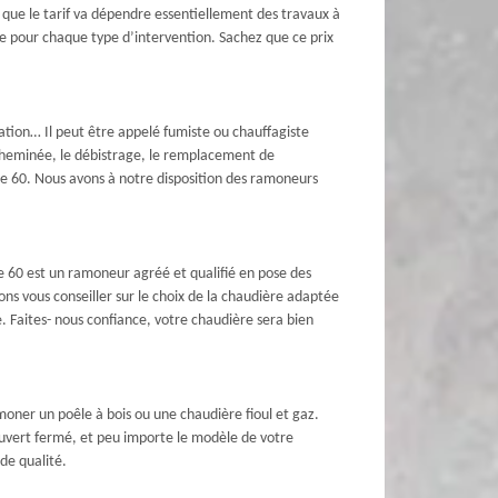
re que le tarif va dépendre essentiellement des travaux à
e pour chaque type d’intervention. Sachez que ce prix
ation… Il peut être appelé fumiste ou chauffagiste
 cheminée, le débistrage, le remplacement de
e 60. Nous avons à notre disposition des ramoneurs
 60 est un ramoneur agréé et qualifié en pose des
ons vous conseiller sur le choix de la chaudière adaptée
. Faites- nous confiance, votre chaudière sera bien
amoner un poêle à bois ou une chaudière fioul et gaz.
ouvert fermé, et peu importe le modèle de votre
de qualité.