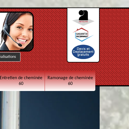
éalisations
Entretien de cheminée
Ramonage de cheminée
60
60