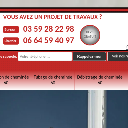
VOUS AVEZ UN PROJET DE TRAVAUX ?
03 59 28 22 98
Bureau
DEVIS
GRATUIT
06 64 59 40 97
Chantier
Voir nos r
re rappelé:
on de cheminée
Tubage de cheminée
Débistrage de cheminée
60
60
60