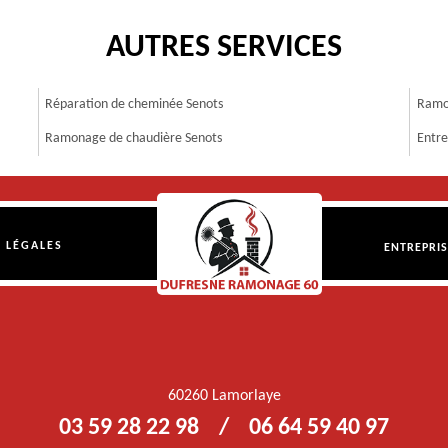
AUTRES SERVICES
Réparation de cheminée Senots
Ramo
Ramonage de chaudière Senots
Entre
 LÉGALES
ENTREPRI
60260 Lamorlaye
03 59 28 22 98
/
06 64 59 40 97