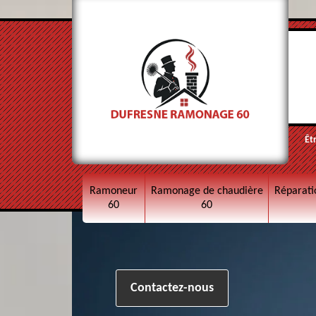
Êt
Ramoneur
Ramonage de chaudière
Réparati
60
60
Contactez-nous