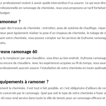
 professionnel revient à savoir quelle intervention il va assurer. Ce qui veut di
rofessionnelle en ramonage de cheminée, nous vous proposons un tarif forfaitair
 budget.
ramoneur ?
ccuper des travaux de cheminée : entretien, pose de système de chauffage, répar
ramoneur peut également réaliser la pose d’un chapeau de cheminée, le tubage de
rnant votre cheminée, vous pouvez compter sur les services de Dufresne ramonag
oins.
fresne ramonage 60
ez la remplacer par une chaudière, vous êtes au bon endroit. Dufresne ramonage
ou encore de chaudière. Avec les expériences acquises au fil du temps, nous saur
ofessionnels sauront assurer l’installation de votre cheminée en toute quiétude
équipements à ramoner ?
ent la cheminée. Il est tout à fait possible, et c’est obligatoire d’ailleurs de r
nts concernés par le ramonage. Quel que soit le type de votre cheminée à foyer 
0 vous rend service dans toute la ville de Senots pour un ramonage efficace et 