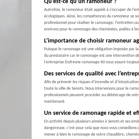
Qu’est-ce qu’un ramoneur ?
Autrefois, le ramoneur était appelé à s’occuper de l’e
écologiques. Ainsi, les compétences du ramoneur se sont
professionnel pour réaliser le ramonage, l'entretien o
environs pour le ramonage des cheminées, poêles à boi
L’importance de choisir ramoneur a
Puisque le ramonage est une obligation imposée par la lo
du prestataire car le ramonage est une intervention dél
l’entreprise Dufresne ramonage 60 vous assure toujours 
Des services de qualité avec l’entr
Afin de prévenir les risques d’incendie et d’intoxicati
toute la ville de Senots. Nous intervenons pour le ra
professionnels peuvent procéder au débistrage de votr
maintenant.
Un service de ramonage rapide et e
En activité depuis plusieurs années à Senots et ses env
dangereuse, c’est pour cela que nous vous conseillons 
mener à bien le ramonage de votre chaudière, cheminée