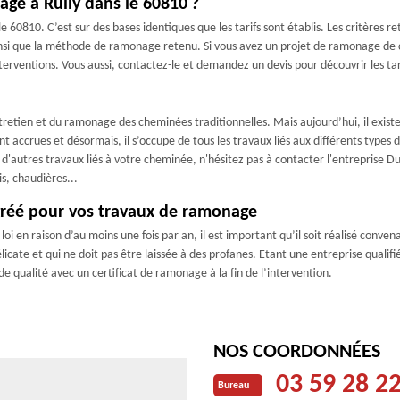
age à Rully dans le 60810 ?
 60810. C’est sur des bases identiques que les tarifs sont établis. Les critères re
e ainsi que la méthode de ramonage retenu. Si vous avez un projet de ramonage 
 interventions. Vous aussi, contactez-le et demandez un devis pour découvrir les t
ntretien et du ramonage des cheminées traditionnelles. Mais aujourd’hui, il exi
 accrues et désormais, il s’occupe de tous les travaux liés aux différents types 
u d'autres travaux liés à votre cheminée, n'hésitez pas à contacter l'entreprise 
s, chaudières...
gréé pour vos travaux de ramonage
i en raison d’au moins une fois par an, il est important qu’il soit réalisé convenab
cate et qui ne doit pas être laissée à des profanes. Etant une entreprise qualifié
 qualité avec un certificat de ramonage à la fin de l’intervention.
NOS COORDONNÉES
03 59 28 2
Bureau