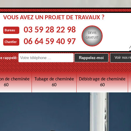
VOUS AVEZ UN PROJET DE TRAVAUX ?
03 59 28 22 98
Bureau
DEVIS
GRATUIT
06 64 59 40 97
Chantier
Voir nos r
re rappelé:
on de cheminée
Tubage de cheminée
Débistrage de cheminée
60
60
60