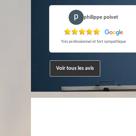
stophe Mce
philippe poivet
Très professionnel et surtout un rendez vous rapide pour un ramonage efficace
Très professionnel et fort sympathique
Voir tous les avis