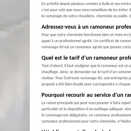
En activité depuis plusieurs années à Rully et ses envi
c’est pour cela que nous vous conseillons de les évite
le ramonage de votre chaudière, cheminée ou poêle. En
Adressez-vous à un ramoneur profess
Pour que votre cheminée fonctionne bien et reste en bon
appel à un professionnel agréé. Un certificat de ramona
ramonage 60 est un ramoneur agréé que pouvez conta
Quel est le tarif d’un ramoneur prof
Tout d’abord, il faut souligner que le ramoneur est un 
chauffage. Ainsi, se demander sur le tarif d’un ramoneur
réaliser. Pour Dufresne ramonage 60, une entreprise p
proposé a été bien étudié pour correspondre à chaque
Pourquoi recourir au service d’un r
La raison principale qui peut vous pousser à faire app
particulier et la disposition d’un outillage adéquat. Ain
le ramonage est obligatoire, un ramoneur professionnel 
ramoneur professionnel pour votre cheminée, n’hésit