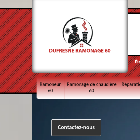
Êt
Ramoneur
Ramonage de chaudière
Réparati
60
60
Contactez-nous