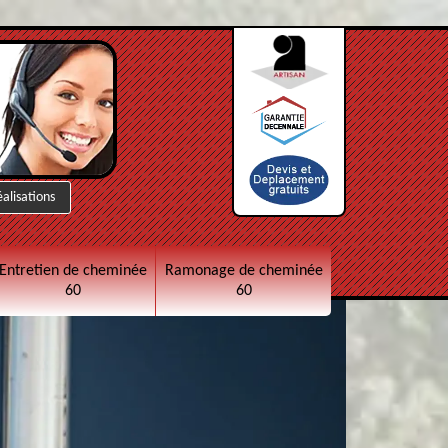
éalisations
Entretien de cheminée
Ramonage de cheminée
60
60