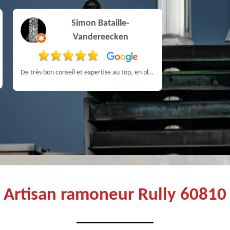
Simon Bataille-
Pa
Vandereecken
De très bon conseil et expertise au top, en plus d’être très sympathique, je recommande! Nous avons été bien aidés et renseignés sur quoi faire de notre insert et son entretien futur, merci :)
Artisan ramoneur Rully 60810