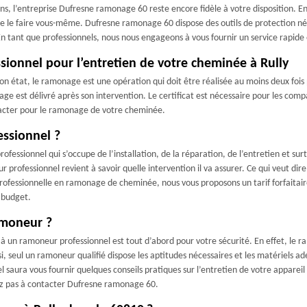
rons, l’entreprise Dufresne ramonage 60 reste encore fidèle à votre disposition. 
r de le faire vous-même. Dufresne ramonage 60 dispose des outils de protection n
 tant que professionnels, nous nous engageons à vous fournir un service rapid
ionnel pour l’entretien de votre cheminée à Rully
 état, le ramonage est une opération qui doit être réalisée au moins deux fois par
ge est délivré après son intervention. Le certificat est nécessaire pour les com
cter pour le ramonage de votre cheminée.
essionnel ?
professionnel qui s’occupe de l’installation, de la réparation, de l’entretien et 
 professionnel revient à savoir quelle intervention il va assurer. Ce qui veut di
rofessionnelle en ramonage de cheminée, nous vous proposons un tarif forfaitair
 budget.
amoneur ?
el à un ramoneur professionnel est tout d’abord pour votre sécurité. En effet, le
si, seul un ramoneur qualifié dispose les aptitudes nécessaires et les matériels adé
saura vous fournir quelques conseils pratiques sur l’entretien de votre appareil 
ez pas à contacter Dufresne ramonage 60.