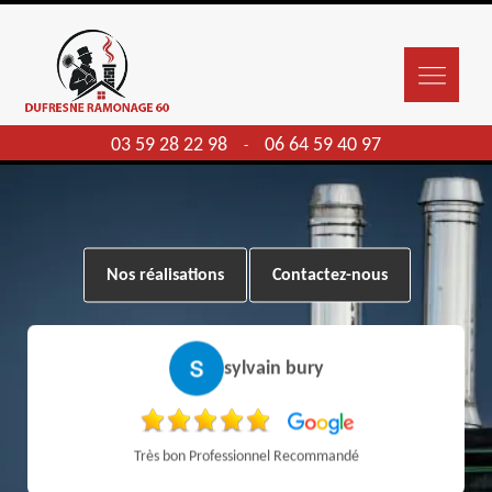
03 59 28 22 98
06 64 59 40 97
-
Nos réalisations
Contactez-nous
sylvain bury
Très bon Professionnel Recommandé