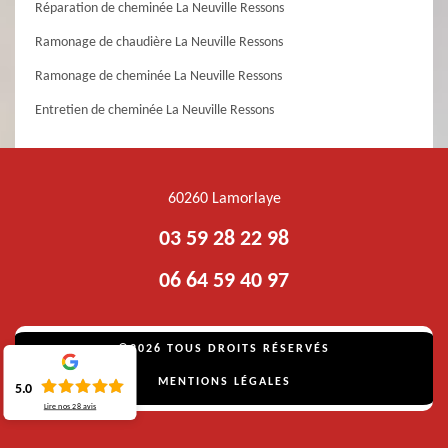
Réparation de cheminée La Neuville Ressons
Ramonage de chaudière La Neuville Ressons
Ramonage de cheminée La Neuville Ressons
Entretien de cheminée La Neuville Ressons
60260 Lamorlaye
03 59 28 22 98
06 64 59 40 97
©2026 TOUS DROITS RÉSERVÉS
MENTIONS LÉGALES
5.0
Lire nos
28
avis