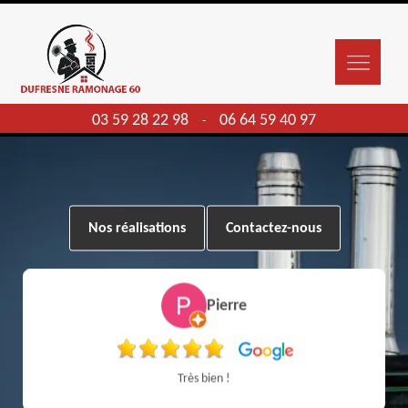
03 59 28 22 98
06 64 59 40 97
-
Nos réalisations
Contactez-nous
Pierre
Très bien !