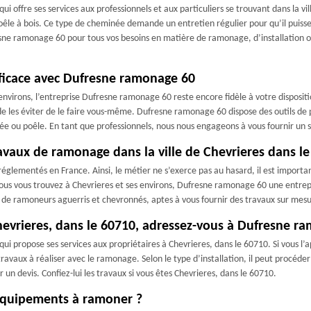
offre ses services aux professionnels et aux particuliers se trouvant dans la vi
êle à bois. Ce type de cheminée demande un entretien régulier pour qu’il puiss
resne ramonage 60 pour tous vos besoins en matière de ramonage, d’installation 
fficace avec Dufresne ramonage 60
 environs, l’entreprise Dufresne ramonage 60 reste encore fidèle à votre dispositi
de les éviter de le faire vous-même. Dufresne ramonage 60 dispose des outils de 
 ou poêle. En tant que professionnels, nous nous engageons à vous fournir un 
avaux de ramonage dans la ville de Chevrieres dans l
réglementés en France. Ainsi, le métier ne s’exerce pas au hasard, il est import
 Si vous vous trouvez à Chevrieres et ses environs, Dufresne ramonage 60 une ent
e de ramoneurs aguerris et chevronnés, aptes à vous fournir des travaux sur mes
vrieres, dans le 60710, adressez-vous à Dufresne ra
 propose ses services aux propriétaires à Chevrieres, dans le 60710. Si vous l’
les travaux à réaliser avec le ramonage. Selon le type d’installation, il peut proc
r un devis. Confiez-lui les travaux si vous êtes Chevrieres, dans le 60710.
équipements à ramoner ?