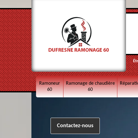
Êt
Ramoneur
Ramonage de chaudière
Réparati
60
60
Contactez-nous