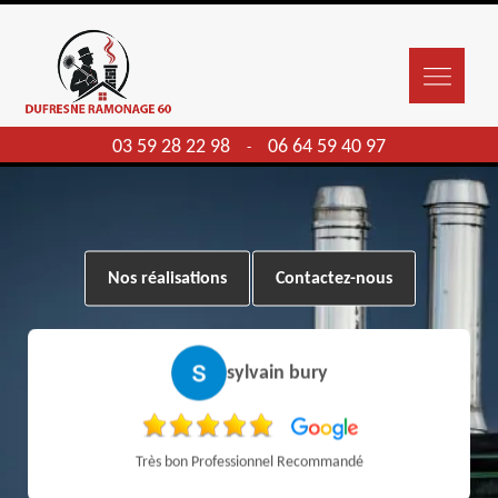
03 59 28 22 98
06 64 59 40 97
-
Nos réalisations
Contactez-nous
sylvain bury
Très bon Professionnel Recommandé