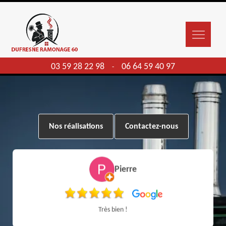
03 59 28 22 98
06 64 59 40 97
-
Nos réalisations
Contactez-nous
Pierre
Très bien !