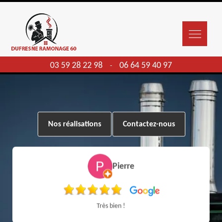
03 59 28 22 98
06 64 59 40 97
-
Nos réalisations
Contactez-nous
Pierre
Très bien !